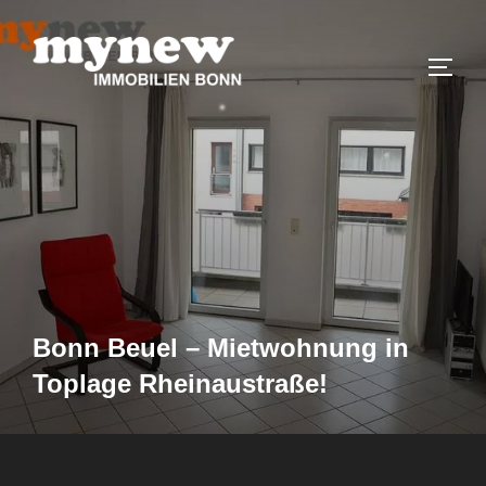
Zum
Inhalt
SEIT
springen
Suchen
nach:
Bonn Beuel – Mietwohnung in
Toplage Rheinaustraße!