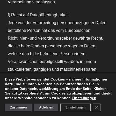
Verarbeitung veranlassen.
f) Recht auf Datenübertragbarkeit
Jede von der Verarbeitung personenbezogener Daten
betroffene Person hat das vom Europäischen
Richtlinien- und Verordnungsgeber gewährte Recht,
die sie betreffenden personenbezogenen Daten,
welche durch die betroffene Person einem
Verantwortlichen bereitgestellt wurden, in einem
strukturierten, gängigen und maschinenlesbaren
Format zu erhalten. Sie hat außerdem das Recht,
Diese Website verwendet Cookies – nähere Informationen
dazu und zu Ihren Rechten als Benutzer finden Sie in
diese Daten einem anderen Verantwortlichen ohne
unserer Datenschutzerklärung am Ende der Seite. Klicken
Behinderung durch den Verantwortlichen, dem die
Sie auf „Akzeptieren", um Cookies zu akzeptieren und direkt
unsere Website besuchen zu können.
Einstellungen
.
personenbezogenen Daten bereitgestellt wurden, zu
GDPR COO
Zustimmen
Ablehnen
Einstellungen
übermitteln, sofern die Verarbeitung auf der
Einwilligung gemäß Art. 6 Abs. 1 Buchstabe a DS-